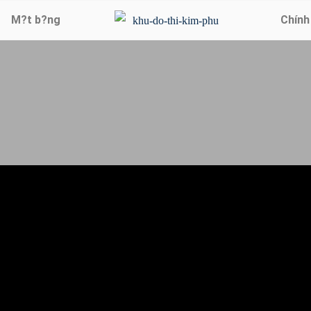
M?t b?ng
Chính