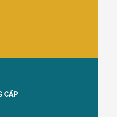
G CẤP